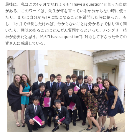
最後に、私はこの1ヶ月でだれよりも”I have a question”と言った自信
がある。このワードは、先生が何を言っているか分からない時に使っ
たり、または自分からTAに気になることを質問した時に使った。も
し、1ヶ月で成長したければ、分からないことは分かるまで粘り強く聞
いたり、興味のあることはどんどん質問するといった、ハングリー精
神が必要だと思う。私の”I have a question”に対応して下さった全ての
皆さんに感謝している。