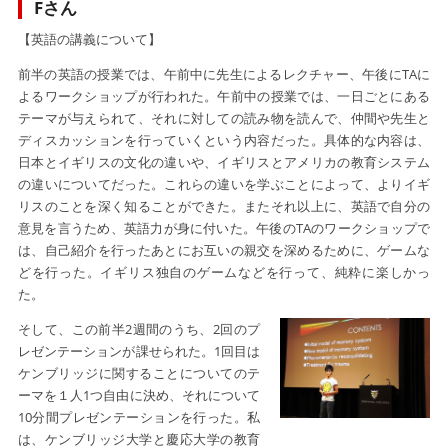
Fさん
【英語の講義について】
前半の英語の授業では、午前中に先生によるレクチャー、午後にTAに
よるワークショップが行われた。午前中の授業では、一日ごとにある
テーマが与えられて、それに対しての読み物を読んで、仲間や先生と
ディスカッションを行っていくという内容だった。具体的な内容は、
日本とイギリスの文化の違いや、イギリスとアメリカの教育システム
の違いについてだった。これらの違いを学ぶことによって、よりイギ
リスのことを深く知ることができた。またそれ以上に、英語で自分の
意見を言うため、英語力が身に付いた。
午後のTAのワークショップで
は、自己紹介を行ったあとにお互いの親交を深めるために、ゲームな
どを行った。イギリス独自のゲームなどを行って、純粋に楽しかっ
た。
そして、この前半2週間のうち、2回のプ
レゼンテーションが課せられた。1回目は
ケンブリッジに関することについてのテ
ーマを１人1つ自由に決め、それについて
10分間プレゼンテーションを行った。私
は、ケンブリッジ大学と慶応大学の教育