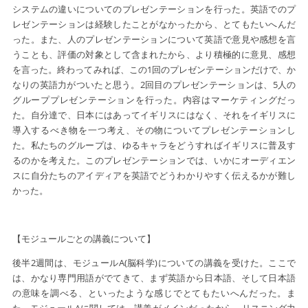
システムの違いについてのプレゼンテーションを行った。英語でのプ
レゼンテーションは経験したことがなかったから、とてもたいへんだ
った。また、人のプレゼンテーションについて英語で意見や感想を言
うことも、評価の対象として含まれたから、より積極的に意見、感想
を言った。終わってみれば、この1回のプレゼンテーションだけで、か
なりの英語力がついたと思う。2回目のプレゼンテーションは、5人の
グループプレゼンテーションを行った。内容はマーケティングだっ
た。自分達で、日本にはあってイギリスにはなく、それをイギリスに
導入するべき物を一つ考え、その物についてプレゼンテーションし
た。私たちのグループは、ゆるキャラをどうすればイギリスに普及す
るのかを考えた。このプレゼンテーションでは、いかにオーディエン
スに自分たちのアイディアを英語でどうわかりやすく伝えるかが難し
かった。
【モジュールごとの講義について】
後半2週間は、モジュールA(脳科学)についての講義を受けた。ここで
は、かなり専門用語がでてきて、まず英語から日本語、そして日本語
の意味を調べる、といったような感じでとてもたいへんだった。ま
た、モジュールAに関しては、講義がメインだったから、リスニング力