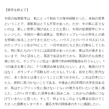
【留学を終えて】
今回の短期留学は、私にとって初めての海外経験だった。未知の世界
ということで、渡航前はとても不安があった。だが、今の私に足りな
いのは、新しい世界に飛び込むことだと思い、今回の短期留学にチャ
レンジした。今回の一番の成果は、世界のトップレベルの学生との差
を明確に知ることができた点だった。ハウスごと(1ハウス10人)に1人
のケンブリッジ生がTAとして、一日中自分たちと共に行動をしてくれ
た。特に私たちのハウスには談話室があったため、夜は日が過ぎるく
らいまで、TAと話をした。英語で会話を行うから、英語の力も自然と
身に付いた。ケンブリッジ生は一週間で約60時間勉強を行うらしい。1
つの論文を書くのに、7~12冊読み物を読むらしい。また、勉強だけで
はなく、ボランティア活動も行ったりもしている。自分と同じ世代な
のに、全く自分とは違うということに気づかされた。これは日本にい
たら、絶対に気づかないことである。今後あと約2年間の大学生活ある
が、私はケンブリッジ生に負けないぐらいの努力を行いたいと強く感
じた。この1ヶ月で感じた屈辱を体に刻みこみ、これからの成長につな
げていきたいと思った。そして、何よりもこのような機会を設けてく
ださった国際センター方々、慶応大学の関係者の方々に感謝したい。