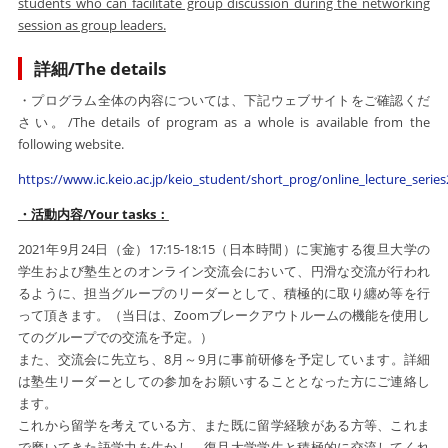
students who can facilitate group discussion during the networking
session as group leaders.
詳細/The details
・プログラム全体の内容については、下記ウェブサイトをご確認くだ
さい。/The details of program as a whole is available from the
following website.
https://www.ic.keio.ac.jp/keio_student/short_prog/online_lecture_serie
・活動内容/Your tasks：
2021年9月24日（金）17:15-18:15（日本時間）に実施する復旦大学の
学生および塾生とのオンライン交流会において、円滑な交流が行われ
るように、担当グループのリーダーとして、積極的に取り纏め等を行
って頂きます。（当日は、Zoomブレークアウトルームの機能を使用し
てのグループでの交流を予定。）
また、交流会に先立ち、8月～9月に事前研修を予定しています。詳細
は
塾生リーダーとしての参加をお願いすることとなった方にご連絡し
ます。
これから留学を考えている方、また既に留学経験がある方等、これま
で磨いてきた語学力を生かし、復旦大学学生と積極的に交流してくれ