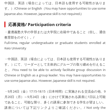
中国語、英語（場合によっては、日本語も使用する可能性がありま
す。）/Chinese or English（You may have opportunities to use some
Japanse also. However, Japanese skill is not required.)
応募資格/ Participation criteria
・
慶應義塾大学の学部または
大学院
に在籍中であること
（但し、通信
教育部をのぞく）
。/
Full-time, regular undergraduate or graduate s
tudents enrolled at
Keio University
・中国語、英語
（場合によっては、日本語も使用する可能性がありま
す。）
にて、リーダーとして
主体的に
グループの取り纏めを行えるこ
と。/
You need to be able to actively facilitate group discussion in
Chinese or English
as a group leader.
You may have opportunities to
use some Japanse also. However, Japanese skill is not required.
・9月24日（金）17:15-18:15（日本時間）に実施される交流会の他、9
月20日（月）～9月24日（金）にかけて実施される講座に1日以上可能
であること。可能な限り、多くの講座に参加できる学生が望ましい。
講座については下記リンクよりご確認ください。/ Not only the