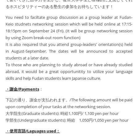
るホスピタリティーのある塾生の参加をお待ちしています！
You need to faciltate group discussion as a group leader at Fudan-
Keio studnets networking session which will be held online at 17:15-
18:15pm on September 24 (Fri). (It will be group networking session
by using Zoom break-out room function)
It is also required that you attend group-leaders' orientation(s) held
in August-September. The dates will be announced to accepted
students at a later date.
To those who are planning to study abroad or have already studied
abroad, it would be a great opportunitity to utilize your language
skills and help Fudan students learn Japanse culture.
・謝金/Payments
：
下記の通り、謝金が支払われます。/The following amount will be paid
upon completion of your tasks at the networking session.
大学院生(Graduate students): 時給1,100円/ 1,100 yen per hour
学部生(Undergraduate students): 時給 1,050円/1,050 yen per hour
・使用言語/Laguages used：