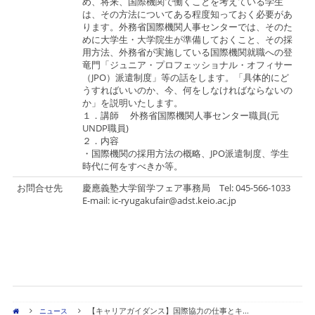
め、将来、国際機関で働くことを考えている学生
は、その方法についてある程度知っておく必要があ
ります。外務省国際機関人事センターでは、そのた
めに大学生・大学院生が準備しておくこと、その採
用方法、外務省が実施している国際機関就職への登
竜門「ジュニア・プロフェッショナル・オフィサー
（JPO）派遣制度」等の話をします。「具体的にど
うすればいいのか、今、何をしなければならないの
か」を説明いたします。
１．講師 外務省国際機関人事センター職員(元
UNDP職員)
２．内容
・国際機関の採用方法の概略、JPO派遣制度、学生
時代に何をすべきか等。
お問合せ先
慶應義塾大学留学フェア事務局 Tel: 045-566-1033
E-mail: ic-ryugakufair@adst.keio.ac.jp
【キャリアガイダンス】国際協力の仕事とキ...
ニュース