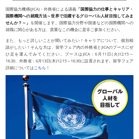
国際協力機構(JICA)・外務省による講義
「国際協力の仕事とキャリア・
国際機関への就職方法～世界で活躍するグローバル人材目指してみま
せんか？～」
を開催します。国際協力分野や国連などの国際機関への
就職に関心がある方は、貴重なこの機会に是非ご参加ください。
また、もっと詳しいことが聞いてみたい！キャリアについて、個別相
談がしたい！そんな方は、留学フェア内の外務省とJICAのブースにぜ
ひ足を運んでみてください。ブースはJICA：6月11日(火)12:15～
16:30、外務省：6月13日(木)12:15～16:30に設置されます。留学フェア
詳細については
こちら
！