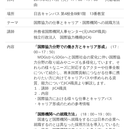
由
場所
日吉キャンパス 第4校舎B棟1階 13番教室
テーマ
国際協力の仕事とキャリア・国際機関への就職方法
講師
外務省国際機関人事センター(元UNDP職員)
独立行政法人 国際協力機構(JICA)
内容
「国際協力分野での働き方とキャリア形成」
（17：
00～17：50）
MDGsからSDGsへと国際社会の変化に伴い国際協
力分野の取り組みやニーズも多様化しています。そ
れらの様々なニーズに対応するアクターや仕事全般
について紹介し、将来国際貢献につながる仕事に携
わりたい方に向けてキャリアパスや求められる資
質、能力についてJICA職員より解説します。
１．講師
JICA
職員
２．内容
・国際協力における様々な仕事とキャリアパス
・キャリア形成のための参考情報
「国際機関への就職方法」
（18：00～19：00）
国連など国際機関へ就職をするには日本の企業へ
就職するのとは異なった採用方法を導入しているた