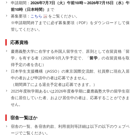
申請期間：
2026年7月7日（火）午前10時～2026年7月15日（水）午
前10時
（日本時間）
まで
募集要項：
こちら
をご覧ください。
※申請期間終了までに必ず募集要項（PDF）をダウンロードして保
管してください。
応募資格
慶應義塾大学に在学する外国人留学生で、原則として在留資格「留
学」を有する者（2026年9月入学予定で、「
留学
」の在留資格を取
得予定の者を含む）
日本学生支援機構（JASSO）の東京国際交流館、社員寮に現在入居
中の者および申請中の者は応募できません。
（期間満了による退去予定者は応募できます。）
2025年度秋学期あるいは2026年度春学期に慶應義塾大学の留学生宿
舎に居住していた者、および居住中の者は、応募することができま
せん。
宿舎一覧ほか
宿舎の一覧、各宿舎約款、利用規則等詳細は以下の以下のウェブペ
ージでご覧ください。