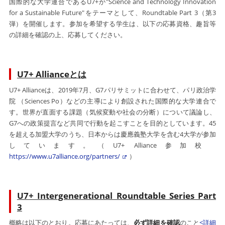
国際的な大学連合であるU7+が"Science and Technology Innovation
for a Sustainable Future"をテーマとして、Roundtable Part 3（第3
弾）を開催します。参加を希望する学生は、以下の応募資格、趣旨等
の詳細を確認の上、応募してください。
U7+ Allianceとは
U7+ Allianceは、2019年7月、G7パリサミットに合わせて、パリ政治学
院 （Sciences Po）などの主導により創設された国際的な大学連合で
す。世界が直面する課題（気候変動や社会の分断）について議論し、
G7への政策提言など共同で行動を起こすことを目的としています。45
を超える加盟大学のうち、日本からは慶應義塾大学を含む4大学が参加
しています。（U7+ Alliance参加校
https://www.u7alliance.org/partners/
）
U7+ Intergenerational Roundtable Series Part
3
概略は以下のとおり。応募にあたっては、
必ず詳細を確認
のこと
<詳細