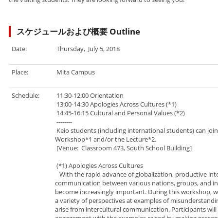
スケジュールおよび概要 Outline
Date:
Thursday, July 5, 2018
Place:
Mita Campus
Schedule:
11:30-12:00 Orientation
13:00-14:30 Apologies Across Cultures (*1)
14:45-16:15 Cultural and Personal Values (*2)
--------
Keio students (including international students) can join
Workshop*1 and/or the Lecture*2.
[Venue: Classroom 473, South School Building]
(*1) Apologies Across Cultures
With the rapid advance of globalization, productive inte
communication between various nations, groups, and in
become increasingly important. During this workshop, we
a variety of perspectives at examples of misunderstandi
arise from intercultural communication. Participants wil
engagement with the examples raised by making presen