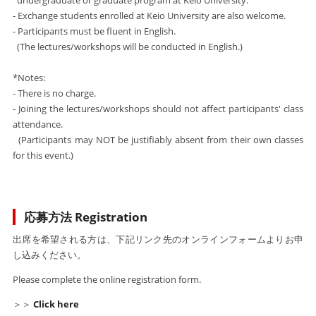
undergraduate or graduate program at Keio University.
- Exchange students enrolled at Keio University are also welcome.
- Participants must be fluent in English.
(The lectures/workshops will be conducted in English.)
*Notes:
- There is no charge.
- Joining the lectures/workshops should not affect participants' class
attendance.
(Participants may NOT be justifiably absent from their own classes
for this event.)
応募方法 Registration
出席を希望される方は、下記リンク先のオンラインフォームよりお申
し込みください。
Please complete the online registration form.
＞＞
Click here