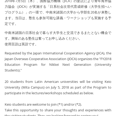
2018年7月5日（木）、国際協力機構（JICA）の委託により青年海外協
力協会（JOCA）が実施する「日系社会次世代育成研修（大学生招へい
プログラム）」の一環で、中南米諸国の大学から学部生20名が来塾し
ます。当日は、塾生も参加可能な講義・ワークショップも実施する予
定です。
中南米諸国の日系社会で暮らす大学生と交流できるまたとない機会で
す。興味のある塾生は奮ってお申し込みください。
使用言語は英語です。
Requested by the Japan International Cooperation Agency (JICA), the
Japan Overseas Cooperative Association (JOCA) organizes the "FY2018
Education Program for Nikkei Next Generation (University
Students)."
20 students from Latin American universities will be visiting Keio
University (Mita Campus) on July 5, 2018 as part of the Program to
participate in the lectures/workshops scheduled as below.
Keio students are welcome to join (*1) and/or (*2).
Take this opportunity to share your thoughts and experiences with
the visiting students. They are looking forward to seeing you!