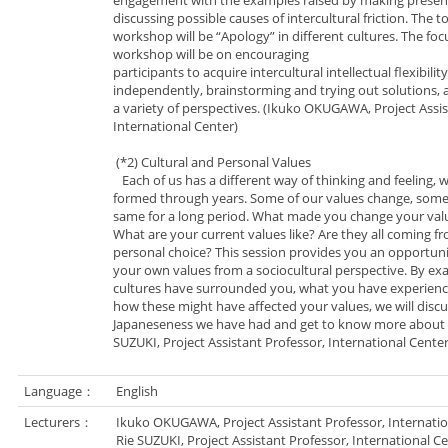
discussing possible causes of intercultural friction. The to
workshop will be “Apology” in different cultures. The foc
workshop will be on encouraging
participants to acquire intercultural intellectual flexibilit
independently, brainstorming and trying out solutions, 
a variety of perspectives. (Ikuko OKUGAWA, Project Assis
International Center)
(*2) Cultural and Personal Values
Each of us has a different way of thinking and feeling, 
formed through years. Some of our values change, some
same for a long period. What made you change your valu
What are your current values like? Are they all coming f
personal choice? This session provides you an opportuni
your own values from a sociocultural perspective. By e
cultures have surrounded you, what you have experience
how these might have affected your values, we will discu
Japaneseness we have had and get to know more about o
SUZUKI, Project Assistant Professor, International Center
Language：
English
Lecturers：
Ikuko OKUGAWA, Project Assistant Professor, Internatio
Rie SUZUKI, Project Assistant Professor, International C