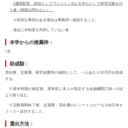
・
2週間程度、原則としてワシントンD.C.を中心として研究活動を行
う者（時期は問わない）。
※特別な事情がある場合は事務局へ相談すること。
・過去に本制度を利用していない者
本学からの推薦枠：
1名
助成額：
滞在費、交通費、研究経費等の補助として、一人あたり20万円を助成
する。
※渡米時期が確定後、渡米前に本人が指定する金融機関口座へUSJI
より振り込む。
※活動期間終了後、交通費・滞在費のレシートコピーをUSJI日本オ
フィスへ送付すること。
選出方法：