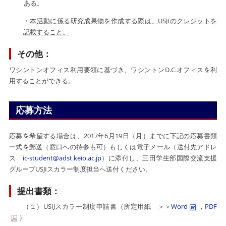
ある。
・
本活動に係る研究成果物を作成する際は、USJIのクレジットを
記載すること。
その他：
ワシントンオフィス利用要領に基づき、ワシントンD.C.オフィスを利
用することができる。
応募方法
応募を希望する場合は、2017年6月19日（月）までに下記の応募書類
一式を郵送（窓口への持参も可）もしくは電子メール（送付先アドレ
ス
ic-student@adst.keio.ac.jp
）に添付し、三田学生部国際交流支援
グループUSJIスカラー制度担当へ送付ください。
提出書類：
（１）USIJスカラー制度申請書（所定用紙 ＞＞
Word
，
PDF
）