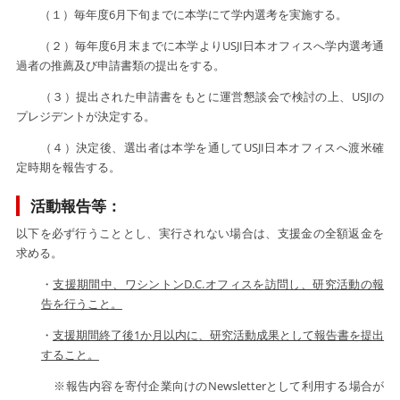
（１）毎年度6月下旬までに本学にて学内選考を実施する。
（２）毎年度6月末までに本学よりUSJI日本オフィスへ学内選考通
過者の推薦及び申請書類の提出をする。
（３）提出された申請書をもとに運営懇談会で検討の上、USJIの
プレジデントが決定する。
（４）決定後、選出者は本学を通してUSJI日本オフィスへ渡米確
定時期を報告する。
活動報告等：
以下を必ず行うこととし、実行されない場合は、支援金の全額返金を
求める。
・
支援期間中、ワシントンD.C.オフィスを訪問し、研究活動の報
告を行うこと。
・
支援期間終了後1か月以内に、研究活動成果として報告書を提出
すること。
※報告内容を寄付企業向けのNewsletterとして利用する場合が