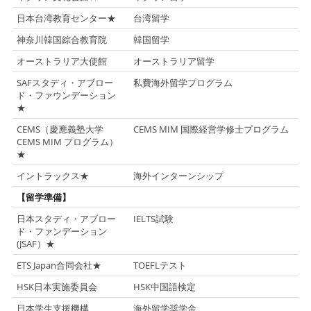
日本台湾教育センター★
台湾留学
神奈川韓国綜合教育院
韓国留学
オーストラリア大使館
オーストラリア留学
SAFスタディ・アブロー
私費海外留学プログラム
ド・ファウンデーション
★
CEMS（慶應義塾大学
CEMS MIM 国際経営学修士プログラム
CEMS MIM プログラム）
★
イントラックス★
海外インターンシップ
【留学準備】
日本スタディ・アブロー
IELTS試験
ド・ファンデーション
(JSAF）★
ETS Japan合同会社★
TOEFLテスト
HSK日本実施委員会
HSK中国語検定
日本学生支援機構
海外留学奨学金