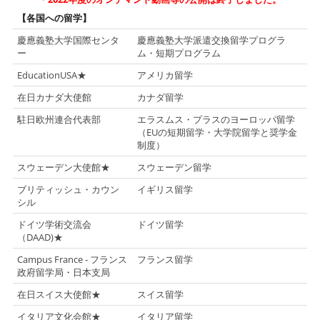
【各国への留学】
慶應義塾大学国際センタ
慶應義塾大学派遣交換留学プログラ
ー
ム・短期プログラム
EducationUSA★
アメリカ留学
在日カナダ大使館
カナダ留学
駐日欧州連合代表部
エラスムス・プラスのヨーロッパ留学
（EUの短期留学・大学院留学と奨学金
制度）
スウェーデン大使館★
スウェーデン留学
ブリティッシュ・カウン
イギリス留学
シル
ドイツ学術交流会
ドイツ留学
（DAAD)★
Campus France - フランス
フランス留学
政府留学局・日本支局
在日スイス大使館★
スイス留学
イタリア文化会館★
イタリア留学