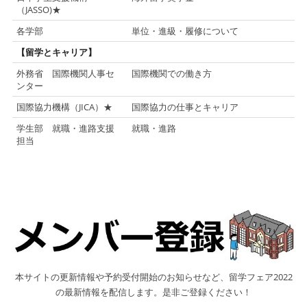
（JASSO)★
各学部
単位・進級・履修について
【留学とキャリア】
外務省 国際機関人事セ
国際機関での働き方
ンター
国際協力機構（JICA）★
国際協力の仕事とキャリア
学生部 就職・進路支援
就職・進路
担当
本サイトの更新情報や予約受付開始のお知らせなど、留学フェア2022
の最新情報を配信します。是非ご登録ください！